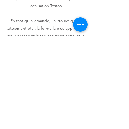
localisation Teston.
En tant qu’allemande, j’ai trouvé que le
tutoiement était la forme la plus appropriée
pour préserver le ton conversationnel et le
style enjoué de Teston. En Allemagne, le
tutoiement (« du » en allemand) s’est
généralisé au point qu’une grande majorité
de marques jeunes l’utilisent dans leur
communication. C’est le choix que nous
avons fait pour la location de Teston en
allemand. Je pensais qu’il en serait de
même en français… j’étais influencée à tort
par ma culture allemande.
J’ai donc réalisé un sondage (réflexe UX !)
pour interroger de nombreux Français et