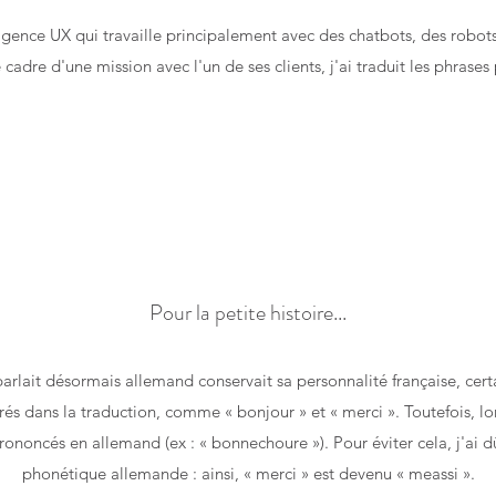
gence UX qui travaille principalement avec des chatbots, des robots 
 cadre d'une mission avec l'un de ses clients, j'ai traduit les phrase
Pour la petite histoire...
rlait désormais allemand conservait sa personnalité française, certa
és dans la traduction, comme « bonjour » et « merci ». Toutefois, lor
prononcés en allemand (ex : « bonnechoure »). Pour éviter cela, j'ai 
phonétique allemande : ainsi, « merci » est devenu « meassi ».