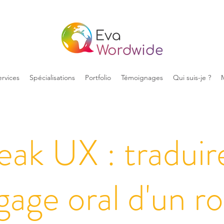
ervices
Spécialisations
Portfolio
Témoignages
Qui suis-je ?
eak UX : traduire
gage oral d'un r