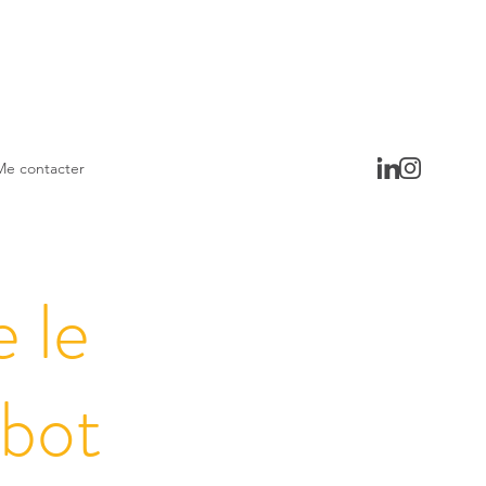
Me contacter
 le
obot